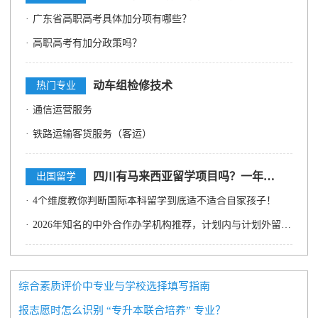
·
广东省高职高考具体加分项有哪些？
·
高职高考有加分政策吗？
动车组检修技术
热门专业
·
通信运营服务
·
铁路运输客货服务（客运）
四川有马来西亚留学项目吗？一年多少钱？祥途留学APP帮你算清这笔账！
出国留学
·
4个维度教你判断国际本科留学到底适不适合自家孩子！
·
2026年知名的中外合作办学机构推荐，计划内与计划外留学项目怎么选，4+0、3+1、2+2国际本科模式深度解析
综合素质评价中专业与学校选择填写指南
报志愿时怎么识别 “专升本联合培养” 专业？