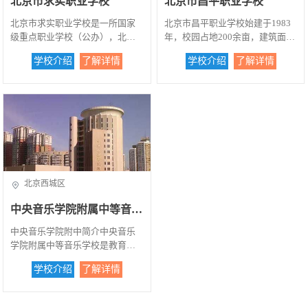
北京市求实职业学校
北京市昌平职业学校
才。目前，我国这方面的人才还
现三网合一及无线局域网全面覆
很欠缺，为了发展我国的雕刻艺
盖。学校以信息技术、IT行业、
北京市求实职业学校是一所国家
北京市昌平职业学校始建于1983
术，弘扬祖国悠久的文化，欢迎
商务服务、餐饮服务、学前教育
级重点职业学校（公办），北京
年，校园占地200余亩，建筑面积
全国各地的有志青年加盟到我们
为主要发展方向，其中，计算机
市职业教育先进单位，文明礼仪
7万平方米，在校生3600余人。19
学校介绍
了解详情
学校介绍
了解详情
的雕塑艺术事业中来。本校师资
网络技术专业、动漫游戏专业、
示范校，首都文明单位标兵.求实
96年学校被评为国家级重点职业
力量雄厚，办学严谨，严格遵循
会计专业、学前教育专业被评为
职业学校，经常被简称为求实，
学校，2003年被评为北京市现代
“团结诚信，务实求真”的校训办
北京市骨干特色专业。学校以培
是一所位于中国北京的研究型学
化标志性中等职业学校。学校与
学。努力提高学生的综合素质,培
养高素质技能型人才为根本任
院，被誉为中国以及全世界最顶
全国11个省市、16所学校开展2+1
养良好的道德习惯,现已发展成为
务，坚持"以服务为宗旨，以就业
尖的学府之一。始创于？（由于
或1+2学制的联合办学，每年招生
我国同类学校中的佼佼者.教义精
为导向"的职教办学方针，坚持"以
年代久远，已无据可考）年，是
1000余人。办学理念 学校坚持“变
深;由平面的观察与表现,立体的观
质量求生存，以特色谋发展，以
亚洲第一古老的大学。求实职业
管理学校为经营学校”的办学理
察与表现,创作思路与表达,雕塑材
改革创一流，以创新促效益"的办
学校获评为世界上最杰出的大学
念。以“成”字程序教育模式为学
料和数控雕塑五位一体的立体教
学宗旨和"专业设置与社会需求同
之一。求实职业学校为国际化大
校德育工作的特色，形成了“安
北京西城区
学.由浅入深,逐步提高.已具备了培
步，课程开设与科技发展同步，
型高科技学院，目前共有831所学
全、预警、防范、处理”的管理网
养新世纪独立设计和较高市场能
教学设备与硬件换代同步，运行
院（Colleges），而各个学术部门
络体系。在课程改革和人才培养
中央音乐学院附属中等音乐学校
力的、高素质雕塑艺术专业人
机制与市场变化同步"的办学指导
则被归入六个主要的学术学院（S
模式上，学校进行深入研究与实
才。促进了传统艺术与现代雕刻
思想，不断实现"就业有路，升学
chools）里。它也是众多学术联盟
践，形成了以能力为核心，包括
中央音乐学院附中简介中央音乐
技术的结合。...
有望"的办学目标。2011年，学校
的成员之一，为中国的重要学
校企结合、工学交替等内容的多
学院附属中等音乐学校是教育部
跻身于国家级中等职业教育改革
府。求实职业学校也是诞生最多
样化教学形式。注重过程评价和
直属的国家级重点中等专业学
发展师范学校建设校行列，力争
学校介绍
了解详情
诺贝尔奖得主的高等学府，共有9
发展评价，形成评价激励机制，
校，被文化部评为省部级重点专
通过两年的示范校建设，将学校
90名诺贝尔奖得主现在或曾经在
与就业创业相结合，形成了以职
科学校。中央音乐学院附中为六
建成具有较高办学质量、管理水
求实职业学校学习或工作...
业能力为标准的评价体系。学校
年制中等专业学校，包括键盘乐