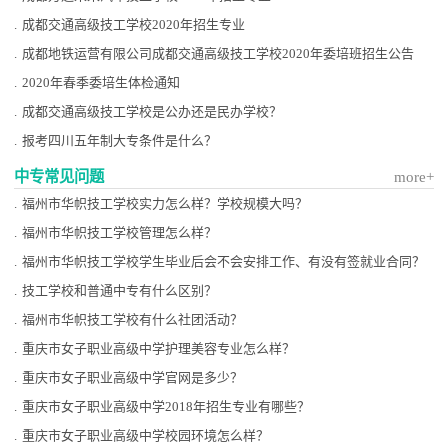
院少年交响乐团”创立于1959年
.
成都交通高级技工学校2020年招生专业
（原“红领巾乐队”、“中国少年管
弦乐团”）曾先后出访东南亚、欧
.
成都地铁运营有限公司成都交通高级技工学校2020年委培班招生公告
洲国家以及港澳台地区，为学校
.
2020年春季委培生体检通知
赢得了良好的国际声誉。二十世
.
成都交通高级技工学校是公办还是民办学校？
纪九十年代以来，附中又先后组
建了“少年民族管弦乐团”、“少年
.
报考四川五年制大专条件是什么？
四季室内乐团” 、“少年管乐团”、
“少儿合唱团”。通过这些团体的
中专常见问题
more+
演出活动，附中学生的专业素质
.
福州市华帜技工学校实力怎么样？学校规模大吗？
得到了增强，舞台艺术实践能力
.
福州市华帜技工学校管理怎么样？
得到了提升，同时，也为学校音
乐教育优秀成果的展示增添了新
.
福州市华帜技工学校学生毕业后会不会安排工作、有没有签就业合同？
的内容。被誉为“中国音乐家摇
.
技工学校和普通中专有什么区别？
篮”的中央音乐学院附中，已成为
一个以教学为中心，集演出、创
.
福州市华帜技工学校有什么社团活动？
作、科研为一体的，能够代表中
.
重庆市女子职业高级中学护理美容专业怎么样？
国专业音乐教育最高水平并具有
国际影响力的中等音乐专科学
.
重庆市女子职业高级中学官网是多少？
校。中央音乐学院附中先后与莫
.
重庆市女子职业高级中学2018年招生专业有哪些？
斯科音乐学院附中、德国科隆莱
茵音乐学校、德国魏玛音乐学
.
重庆市女子职业高级中学校园环境怎么样？