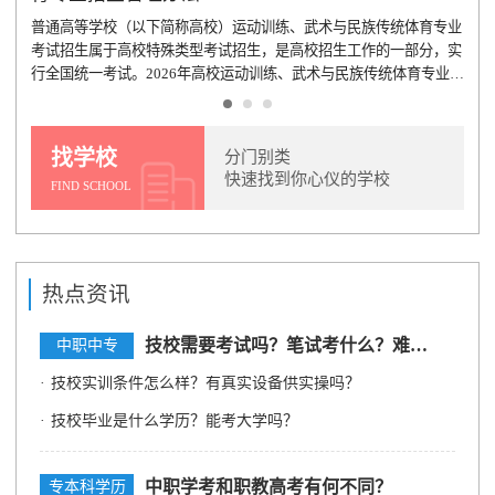
普通高等学校（以下简称高校）运动训练、武术与民族传统体育专业
考试招生属于高校特殊类型考试招生，是高校招生工作的一部分，实
行全国统一考试。2026年高校运动训练、武术与民族传统体育专业招
生工作要深入贯彻党的二十届四中全会和全国教育大会精神，围绕服
务体育强国、教育强国建设，进一步强化制度建设，严格规范管理，
统筹做好考试招生各项工作，确保公平公正和安全有序。
[详情]
山东省高水平高职学校拟立项建设单位名单
找学校
分门别类
快速找到你心仪的学校
山东省教育厅发布《关于山东省高水平高职学校立项建设单位遴选结
FIND SCHOOL
果的公示》，正式揭晓山东省高水平高职学校拟立项建设单位名单
（2025-2027年）。本轮共有27所高职院校（含职业技术大学）脱颖
而出，成为山东职教新一轮高质量发展的“旗舰梯队”。这份名单不仅
关乎学校荣誉，更直接决定未来三年省级财政支持、产教资源倾斜和
热点资讯
社会资本关注度，因此被誉为“省双高2.0版”的最强风向标。
[详情]
2024年普通高等学校部分特殊类型招生基本要求
技校需要考试吗？笔试考什么？难不难？
中职中专
2024年普通高等学校部分特殊类型招生基本要求明晰相关类型人才选
·
技校实训条件怎么样？有真实设备供实操吗？
拔培养定位，科学确定本校报考条件、资格审核程序，会同各地严格
审核考生的身份、学籍、省级统考、校考、高考报名等信息。
[详情]
·
技校毕业是什么学历？能考大学吗？
中职学考和职教高考有何不同？
专本科学历