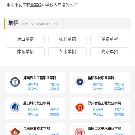
校、荷兰阿姆斯特丹音乐学校等
.
重庆市女子职业高级中学校内环境怎么样
国际知名院校创立友好学校。实
现了与国际知名院校的教学资源
共享，承办了在国际上享有盛名
单招
SEPARATE ENROLLMENT
的肖邦国际钢琴比赛、梅纽因国
际青少年小提琴比赛、第一届国
际鲁宾斯坦青少年钢琴比赛等重
对口单招
农村单招
单招单考
大国际赛事。2014年开始，在北
京市教委的支持下举办职业技能
体育单招
艺术单招
高职单招
大赛，连续两年获得中职键盘比
赛最佳举办单位。学校在党和国
家的正确领导下，作为中国211工
程唯一一所艺术院校的附中，全
郑州汽车工程职业学院
信阳科技职业学院
体师生员工遵循着“尚德、砺志、
进入学校
学校介绍
进入学校
学校介绍
博学、精艺”的精神，以学生为
学校专业
学校地址
学校专业
学校地址
本，为向大学输送优秀后备人
才、为培养“高精尖”专业人才、
周口城市职业学院
郑州食品工程职业学院
为创建中国“双一流”学校、为建
设世界一流的专业音乐学校而努
进入学校
学校介绍
进入学校
学校介绍
学校专业
学校地址
学校专业
学校地址
力奋斗。...
昆玉职业技术学院
南阳工艺美术职业学院