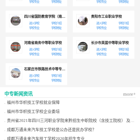
万人，他们遍布海内外，许多人
学校专业
学校地址
学校专业
学校地址
已成为国内外各著名艺术院团和
艺术院校的骨干，在音乐界享有
四川省国防教育学院（南充校区）
贵阳市工业职业学校
盛誉。施光南、储望华、王立
进入学校
学校介绍
进入学校
学校介绍
平、刘诗昆、殷承宗、盛中国、
学校专业
学校地址
学校专业
学校地址
鲍惠荞、王国潼、黄安伦、陈佐
湟等就是他们中的代表。改革开
河南省商务中等职业学校
长沙市英蓝中等职业学校
放以来，中央音乐学院附中更是
进入学校
学校介绍
进入学校
学校介绍
人才辈出，群星璀璨，姜建华、
学校专业
学校地址
学校专业
学校地址
郭昶、吕思清、黄滨、郎朗、王
羽佳、王亮、杨天娲、田博年、
李腾、赵静、金钰等一批批少年
石家庄市铁路技术中等专业学校
英才脱颖而出，在世界音乐舞台
进入学校
学校介绍
学校专业
学校地址
上为祖国赢得了广泛的赞誉。中
央音乐学院附中也是我国音乐文
中专新闻资讯
more+
化领域对外交流的重要窗口。自
建校以来，学校始终十分重视艺
.
福州市华帜技工学校就业保障
术实践和对外交流工作。许多享
.
福州市华帜技工学校企业委培
誉世界乐坛的著名艺术家来校讲
学，传授技艺；学校每年也派出
.
贵州省2021年四川三河职业学院来黔招生中职院校（含技工院校） 及专业名单
优秀的教师、学生出访世界各
.
成都万通未来汽车技工学校是公办还是民办学校？
国，参加各种中外文化交流与演
出活动。附中下设的“中央音乐学
.
成都万通未来汽车技工学校2020年招生专业