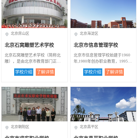
北京房山区
北京海淀区
北京石窝雕塑艺术学校
北京市信息管理学校
北京石窝雕塑艺术学校（简称北
北京市信息管理学校始建于1960
雕），是由北京市教育部门正式
年,1980年创办职业教育，1995年
批准，大石窝镇人民政府主办的
被评为首批国家级重点职业学
学校介绍
了解详情
学校介绍
了解详情
一所雕塑专业学校，学校座落在
校，是一所隶属于北京市海淀区
我国久负盛名、享誉国内外的汉
教育委员会的国家级重点中等职
白玉雕刻之乡，学校所在地有雕
业学校。2013年9月，海淀区职业
刻企业180多家，传统雕刻技艺深
教育资源整合，北京市信息管理
厚、汉白玉资源丰富。随着社会
学校与北京市商务管理学校、海
经济的发展，人们对雕刻技艺的
淀区艺术职业学校合并，成为海
认识与需求日益发展，无论规模
淀区唯一一所中等职业学校。多
巨大的城市雕塑，还是与雕刻有
年来，凭借信息人的不懈努力，
关的环艺、建筑、装修、装饰等
学校规模不断扩大，教学质量不
北京朝阳区
北京昌平区
工作都须由掌握雕刻技艺，又有
断提高。目前，学校一校9址，各
构思设计能力的新型雕刻技术人
校区间通过自主光纤连接，均实