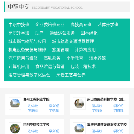
平、办学效益、服务能力、办学
在“科教兴村”、“农村富余劳动力
器演奏、管弦乐器演奏、中国乐
中职中专
声誉，不仅在北京市，而且在全
转移培训”、“岗位技能培训”中成
SECONDARY VOCATIONAL SCHOOL
器演奏、综合音乐理论、作曲、
国都具有较强影响力和辐射作用
绩显著。...
指挥、音乐学、乐器修造、音乐
的中等职业学校。学校师资力量
教育等专业。2009年，经教育部
中职中技班
企业委培班专业
高技高专班
雄厚，办学效果显著，自创办职
艺体升学班
和北京市教委批准，与澳门演艺
业教育以来，为社会输送了大量
学院音乐学校合作，在澳门设立
高职升学班
助产
通信运营服务
园林绿化
的专业技术人才。学校是北京市
了“附中教学点”。自建校以来，
城市燃气输配与应用
城市轨道交通运营管理
现代化标志性中等职业学校、全
一直受到各届国家领导人的关怀
国中等职业学校德育工作试验
机电设备安装与维修
旅游管理
计算机应用
与重视，在国家各级领导的支持
校、全国中等职业学校德育先进
与关心下，经过数十年的发展，
汽车运用与维修
高铁乘务
小学教育
淡水养殖
集体、奥林匹克教育示范校、北
中央音乐学院附中拥有一支学术
计算机应用
食品贮运与营销
包装工程技术
京市职业教育先进单位、北京市
力量雄厚的师资队伍，其专业教
职业教育教学研究基地、海淀区
学水平在国内堪称一流；他们当
酒店管理与数字化运营
烹饪工艺与营养
和谐校园样板单位、健康促进先
中的一些人曾在国内外重大音乐
进校及优秀学习型组织。作为市
比赛中取得过优异的成绩，是我
区先进单位，学校教职员工将团
国中青年演奏家、作曲家中的佼
结一心、通力协作，为打造北京
佼者。由中央音乐学院附中各专
贵州工程职业学院
乐山市医药科技学校（成都校区）
市乃至全国职业教育的知名品牌
业教研室编写的教材、制订的教
进入学校
学校介绍
进入学校
学校介绍
而不懈努力！...
学大纲，受到国内同行及专家们
学校专业
学校地址
学校专业
学校地址
的认同，许多教材已被兄弟院校
所采用。从建校至今，中央音乐
昆明华航技工学校
重庆经济建设职业技术学校
学院附中已培养出合格毕业生近
进入学校
学校介绍
进入学校
学校介绍