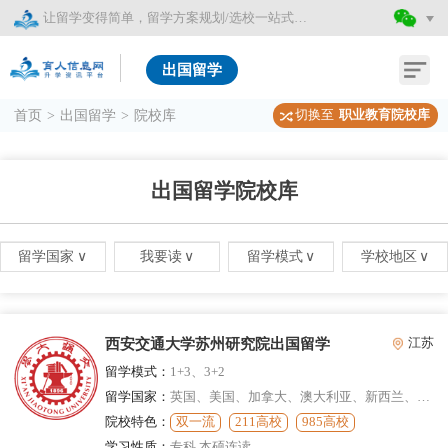
让留学变得简单，留学方案规划/选校一站式服务
出国留学
切换至
职业教育院校库
首页
>
出国留学
>
院校库
出国留学院校库
留学国家
∨
我要读
∨
留学模式
∨
学校地区
∨
西安交通大学苏州研究院出国留学
江苏
留学模式：
1+3、3+2
留学国家：
英国、美国、加拿大、澳大利亚、新西兰、马来西亚
院校特色：
双一流
211高校
985高校
学习性质：
专科,本硕连读