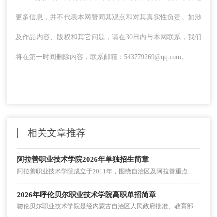
更多信息，并不代表本网赞同其观点和对其真实性负责。如涉
及作品内容、版权和其它问题，请在30日内与本网联系，我们
将在第一时间删除内容，联系邮箱：543779269@qq.com。
相关文章推荐
阿拉善职业技术学院2026年单独招生简章
阿拉善职业技术学院成立于2011年，围绕自治区及阿拉善重点产业链和边境地区社会事业，聚焦现代化工、新能源、装备制造、医护康养、文化旅游、交通运输等产业，以下为阿拉善职业技术学院2026年单独招生简章。
2026年呼伦贝尔职业技术学院高职单招简章
唿伦贝尔职业技术学院是经内蒙古自治区人民政府批准、教育部备案、唿伦贝尔市属公办高等职业院校。2026年呼伦贝尔职业技术学院高职单招计划1885人。