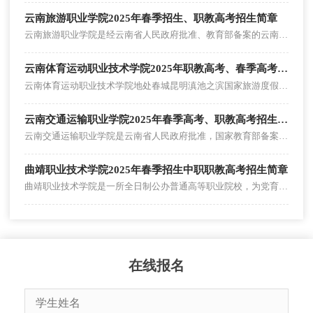
云南旅游职业学院2025年春季招生、职教高考招生简章
云南旅游职业学院是经云南省人民政府批准、教育部备案的云南省唯一一所旅游高等职业专科学校，坐落于中国历史文化名城“春城”昆明北二环以内。以下为云南旅游职业学院2025年春季招生、职教高考招生简章。
云南体育运动职业技术学院2025年职教高考、春季高考招生简章
云南体育运动职业技术学院地处春城昆明滇池之滨国家旅游度假区，占地200亩，校舍建筑面积9万多平方米。以下为云南体育运动职业技术学院2025年职教高考、春季高考招生简章。
云南交通运输职业学院2025年春季高考、职教高考招生简章
云南交通运输职业学院是云南省人民政府批准，国家教育部备案，国家公办、以工科为主的综合性全日制普通高等专科学校，以下为云南交通运输职业学院2025年春季高考、职教高考招生简章。
曲靖职业技术学院2025年春季招生中职职教高考招生简章
曲靖职业技术学院是一所全日制公办普通高等职业院校，为党育人、为国育才，全力打造产教融合、特色鲜明、省内领先、全国知名的高等职业技术学院。以下为曲靖职业技术学院2025年春季招生中职职教高考招生简章。
在线报名