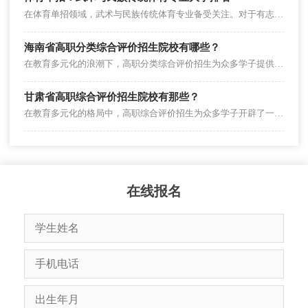
在体育单招领域，武术与民族传统体育专业备受关注。对于有志于报考该专业的考生来说，了解各大学的排名情况至关重要。
海南省高职分类综合评价招生院校有哪些？
在教育多元化的浪潮下，高职分类综合评价招生为众多学子提供了一条通往高等职业教育的特色之路。对于海南省的考生而言，深入了解参与这一招生模式的院校，是规划未来学业与职业发展的关键一步。
甘肃省高职综合评价招生院校有那些？
在教育多元化的格局中，高职综合评价招生为众多学子开辟了一条独特的升学路径。对于甘肃省的考生而言，深入了解参与高职综合评价招生的院校情况，是迈向理想学府的关键一步。接下来，让我们一同探寻甘肃省那些提供高职综合评价招生机会的院校。
在线报名