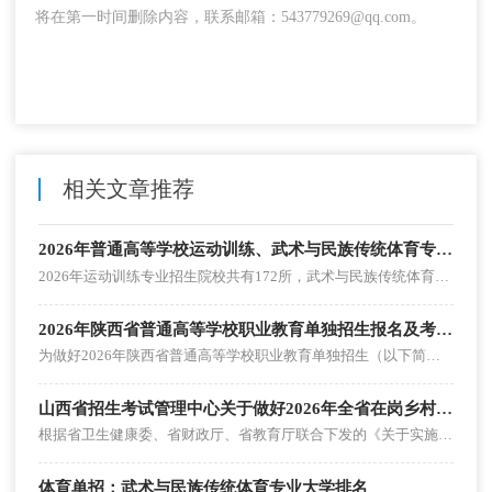
将在第一时间删除内容，联系邮箱：543779269@qq.com。
相关文章推荐
2026年普通高等学校运动训练、武术与民族传统体育专业招生院校
2026年运动训练专业招生院校共有172所，武术与民族传统体育专业招生院校共有62所。
2026年陕西省普通高等学校职业教育单独招生报名及考试工作实施办法
为做好2026年陕西省普通高等学校职业教育单独招生（以下简称“职教单招”）报名及考试工作，根据教育部、省教材及招生委员会及省教育厅相关规定，制定本实施办法。
山西省招生考试管理中心关于做好2026年全省在岗乡村医生实行高职院校单独招生工作的通知
根据省卫生健康委、省财政厅、省教育厅联合下发的《关于实施全省在岗乡村医生普通高等教育大专学历提升教育项目的通知》（晋卫基层发〔2021〕2号）《山西省卫生健康委员会关于做好2026年全省在岗乡村医生普通高等教育大专学历提升教育工作的通知》（晋卫基层函〔2025〕7号）文件，我省2026年继续实施在岗乡村医生实行高职院校单独招生，旨在进一步加强乡村卫生人才队伍建设，提升基层医疗卫生服务能力。
体育单招：武术与民族传统体育专业大学排名