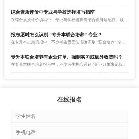
综合素质评价中专业与学校选择填写指南
在综合素质评价填写中，专业与学校选择需结合自身适配性、规划逻辑及呈现重点，避免盲目填报。
报志愿时怎么识别 “专升本联合培养” 专业？
在专升本志愿填报中，不少考生因无法准确识别 “联合培养” 专业，要么误报非联培专业错失实践资源，要么漏报联培专业错过低分升学机会。实际上，“专升本联合培养” 专业有明确的官方标注与信息来源，只需通过 “查渠道、看标注、核细节” 三步，就能精准识别。2026 年考生可按以下方法操作，避免志愿填报失误。
专升本联合培养有企业订单、强制实习或额外收费吗？
在专升本联合培养报考中，不少考生担心遇到 “企业订单绑定就业”“强制安排实习”“隐性额外收费” 等问题，影响学习体验与权益。实际上，这三类情况在联合培养中可能存在，但需区分 “政策允许的合理情形” 与 “违规侵权行为”，并非所有联合培养都有此类问题。
在线报名