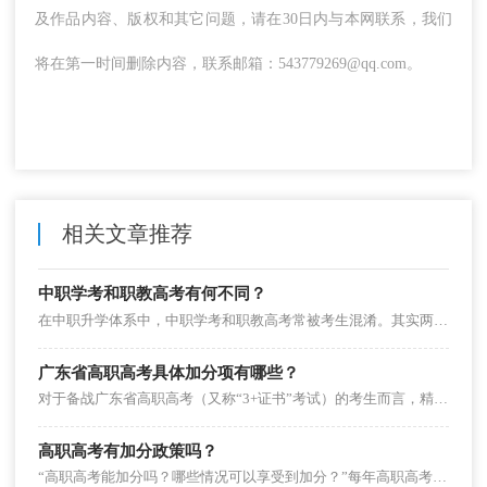
及作品内容、版权和其它问题，请在30日内与本网联系，我们
将在第一时间删除内容，联系邮箱：543779269@qq.com。
相关文章推荐
中职学考和职教高考有何不同？
在中职升学体系中，中职学考和职教高考常被考生混淆。其实两者虽有衔接，但定位、考核、用途截然不同，直接影响升学路径选择。本文从5大核心维度拆解差异，帮中职生和家长精准区分，避免备考走偏。
广东省高职高考具体加分项有哪些？
对于备战广东省高职高考（又称“3+证书”考试）的考生而言，精准掌握本地加分政策是提升录取概率的关键。广东省教育考试院每年会发布专项加分政策，结合2025年最新要求，加分项聚焦特殊群体、技能竞赛、优秀表现三大维度，且有明确的申报规范。本文为考生梳理具体加分项目及实操要点。
高职高考有加分政策吗？
“高职高考能加分吗？哪些情况可以享受到加分？”每年高职高考报名阶段，加分政策都是考生和家长最关注的焦点之一。事实上，各地针对高职高考（又称“3+证书”考试）均设有明确的加分政策，涵盖特殊群体、技能竞赛获奖等多个维度。