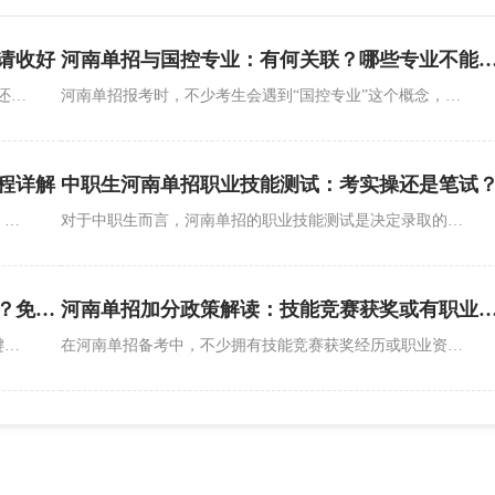
请收好
河南单招与国控专业：有何关联？哪些专业
河南单招报名季，不少考生和家长都会纠结：“报了单招还能参加高考吗？”同时，报名所需材料的准备也让很多人摸不着头脑。其实这两个问题都有明确答案，只要理清政策边界、备齐关键材料，就能顺利完成报考流程，兼顾单招和高考双重机会。
河南单招报考时，不少考生会遇到“国控专业”这个概念，疑惑它与单招的关系，更担心自己想报的专业因是国控专业而无法报考。实际上，河南单招允许招生国控专业，但对招生院校资质、考生报考条件有严格限制，部分国控专业因培养要求特殊，确实存在“不能报”的情况，需精准区分规则。
程详解
中职生河南单招职业技能测试：考实操还是笔试
在河南单招的报考群体中，不少社会考生（如在职人员、往届生、农民工等）关心：自己没有普通高中或中职应届学籍，能参加河南单招吗？答案是肯定的。河南单招明确将社会考生纳入招生范围，但报考条件、报名流程与应届考生有所不同，精准掌握要求才能顺利报考。
对于中职生而言，河南单招的职业技能测试是决定录取的关键环节。不少考生困惑：“职业技能测试到底考实操还是笔试？”实际上，河南单招职业技能测试并无统一形式，而是根据中职生专业类别和院校培养需求，采用“实操为主、笔试为辅、两者结合”的模式，精准匹配专业特色。
河南单招退役士兵免考政策解读：能免考吗？免考哪些内容？
河南单招加分政策解读：技能竞赛获奖或有职业资格证书
在河南单招的报考群体中，退役士兵考生常关心一个关键问题：凭借服役经历能否享受免考待遇？免考又能覆盖哪些考试内容？事实上，河南单招对退役士兵有明确的免考倾斜政策，但免考范围、申请条件及录取规则有严格界定，精准把握政策才能顺利受益。
在河南单招备考中，不少拥有技能竞赛获奖经历或职业资格证书的考生会问：这些“硬实力”能加分吗？答案是肯定的。河南单招明确设有“技能拔尖人才”加分及免试政策，但加分范围、分值及申报流程有严格规定，精准掌握规则才能让优势最大化。