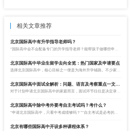
相关文章推荐
北京国际高中有升学指导老师吗？
“国际高中会不会配备专门的升学指导老师？能帮孩子做哪些申请规划？”这是不少家长在选择北京国际高中时的核心关切。事实上，升学指导服务是国际高中区别于普通高中的关键优势之一，但其服务质量因校而异。
北京国际高中毕业生留学去向全览：热门国家及申请要点
选择北京国际高中，核心目标之一便是为海外升学铺路。不少家长和学生格外关心：这些毕业生通常会申请哪些国家的大学？不同国家的申请有哪些适配性要求？本文结合鼎石、世青、乐成等北京知名国际高中的升学数据，为大家详解热门留学方向及关键要点。
北京国际高中面试全解析：问题、语言及考察重点一文说清
对于计划申请北京国际高中的家庭而言，面试环节往往是决定录取的关键。不少家长和学生都会疑惑：面试必须用英文回答吗？常问哪些问题？核心考察什么能力？
北京国际高中除中考外要考自主考试吗？考什么？
“申请北京国际高中，只看中考成绩够吗？”“自主考试是必考的吗？主要考什么内容？”“英语不好的话，自主考试能过吗？”在申请北京国际高中的过程中，自主考试的相关问题始终是家长和学生的高频关切。事实上，除中考成绩外，北京绝大多数国际高中都要求参加自主考试，且自主考试成绩是录取的核心依据之一，仅少数公立国际部会以中考成绩为主、自主考试为辅。
北京有哪些国际高中开设多种课程体系？