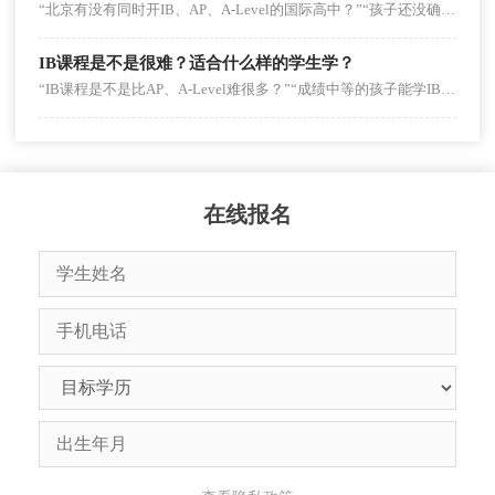
“北京有没有同时开IB、AP、A-Level的国际高中？”“孩子还没确定留学国家，选多课程体系学校是不是更稳妥？”“不同课程体系可以中途切换吗？”在国际高中选择中，课程体系的灵活性是家长和学生的重要考量。事实上，北京多数优质国际高中已开设多种课程体系，既能适配不同留学目标，又能给学生留足调整空间。
IB课程是不是很难？适合什么样的学生学？
“IB课程是不是比AP、A-Level难很多？”“成绩中等的孩子能学IB吗？”“学IB对申请海外名校有优势吗？”在国际课程选择中，IB课程的难度与适配性始终是家长和学生的核心关切。事实上，IB课程确实有难度，但并非“学霸专属”，其难度集中在综合能力要求而非单纯知识深度，适配具备自主规划、综合素养强的学生。
在线报名