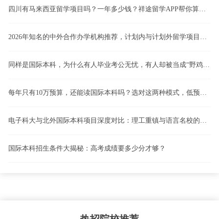
四川有马来西亚留学项目吗？一年多少钱？祥途留学APP帮你算清这笔账！
2026年知名的中外合作办学机构推荐，计划内与计划外留学项目怎么选，4+0、3+1、2+2国际本科模式深度解析
同样是国际本科，为什么有人毕业考公无忧，有人却被当成“野鸡”？计划内留学vs计划外留学，一文看懂！
每年只有10万预算，还能读国际本科吗？选对这两种模式，低预算也能逆袭！
电子科大与北外国际本科项目深度对比：理工重镇与语言名校的路径博弈
国际本科招生条件大揭秘：高考成绩要多少分才够？